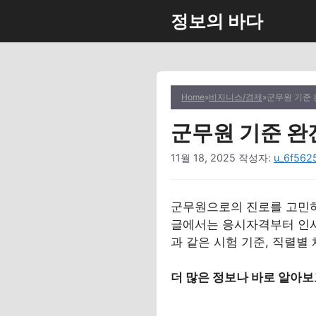
컨
정보의 바다
텐
츠
로
건
너
Home
»
비지니스/경제
»
군무원 기준 
뛰
군무원 기준 완
기
11월 18, 2025
작성자:
u_6f562
군무원으로의 진로를 고민하
글에서는 응시자격부터 인사
과 같은 시험 기준, 직렬별
더 많은 정보나 바로 알아보