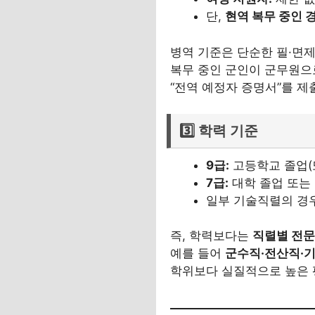
단,
현역 복무 중인 
병역 기준은 단순한 필·면제
복무 중인 군인이 군무원으
“전역 예정자 증명서”를 제
3️⃣ 학력 기준
9급:
고등학교 졸업(
7급:
대학 졸업 또는
일부 기술직렬의 경
즉, 학력보다는
직렬별 전
예를 들어
군수직·전산직·
학위보다 실질적으로 높은 