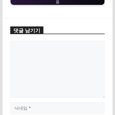
음
댓글 남기기
댓
글
이
름