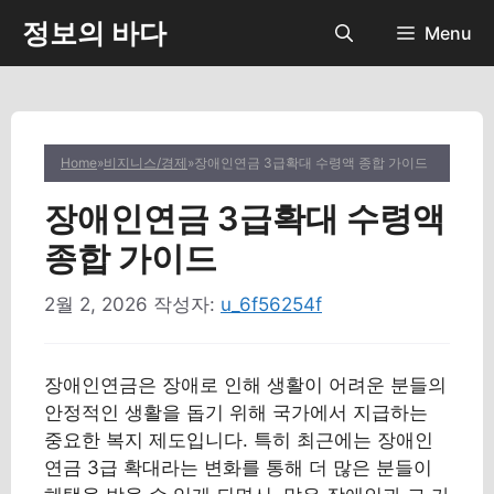
컨
정보의 바다
Menu
텐
츠
로
건
너
Home
»
비지니스/경제
»
장애인연금 3급확대 수령액 종합 가이드
뛰
기
장애인연금 3급확대 수령액
종합 가이드
2월 2, 2026
작성자:
u_6f56254f
장애인연금은 장애로 인해 생활이 어려운 분들의
안정적인 생활을 돕기 위해 국가에서 지급하는
중요한 복지 제도입니다. 특히 최근에는 장애인
연금 3급 확대라는 변화를 통해 더 많은 분들이