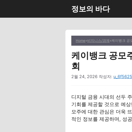
컨
정보의 바다
텐
츠
로
건
너
Home
»
비지니스/경제
»
케이뱅크 공모
뛰
케이뱅크 공모주
기
회
2월 24, 2026
작성자:
u_6f5625
디지털 금융 시대의 선두 
기회를 제공할 것으로 예상됩
모주에 대한 관심은 더욱 
적인 정보를 제공하며, 성